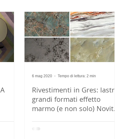
ing
casa
arredo su misura
6 mag 2020
Tempo di lettura: 2 min
DA
Rivestimenti in Gres: lastre
grandi formati effetto
marmo (e non solo) Novità
dal Cersaie 2019