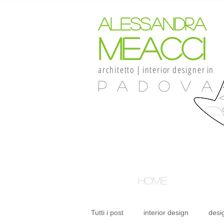
alessandra
meacci
architetto
|
interior
designer
in
Padova
HOME
Tutti i post
interior design
desi