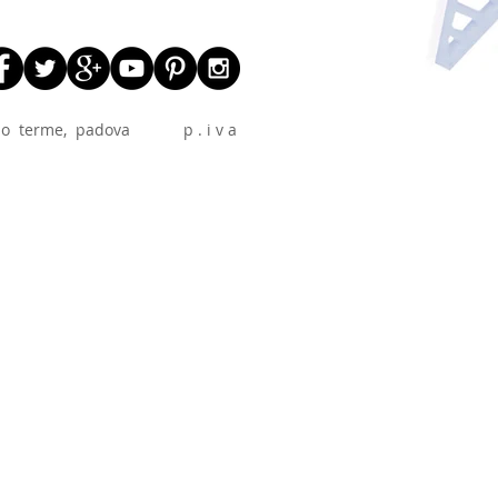
 abano terme, padova p . i v a