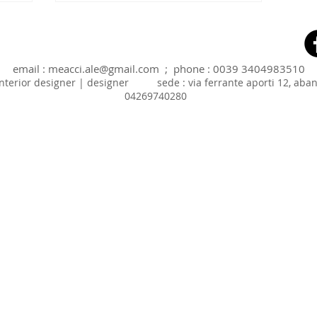
email :
meacci.ale@gmail.com
; phone : 0039 3404983510
| interior designer | designer sede : via ferrante aporti 12,
04269740280