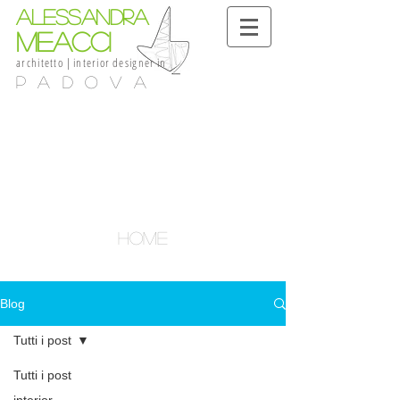
alessandra
meacci
architetto
|
interior
designer
in
Padova
HOME
Blog
Tutti i post
Tutti i post