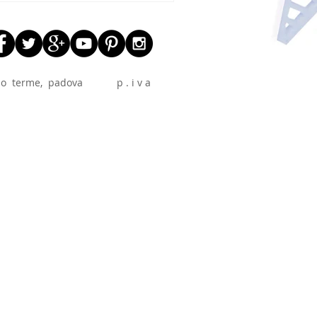
 abano terme, padova p . i v a