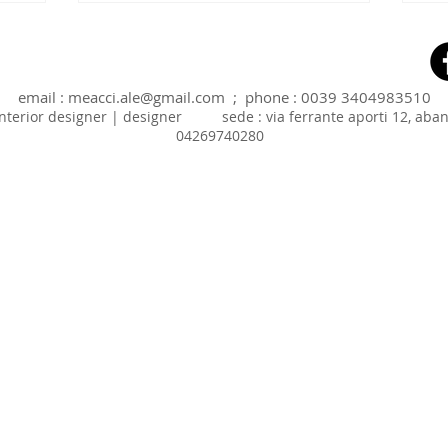
email :
meacci.ale@gmail.com
; phone : 0039 3404983510
| interior designer | designer sede : via ferrante aporti 12,
04269740280