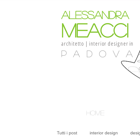
alessandra
meacci
architetto
|
interior
designer
in
Padova
HOME
Tutti i post
interior design
desi