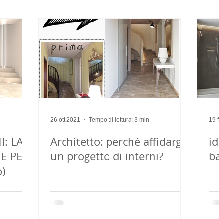
ing
casa
arredo su misura
26 ott 2021
Tempo di lettura: 3 min
19 
I: LA
Architetto: perché affidargli
id
E PER
un progetto di interni?
b
o)