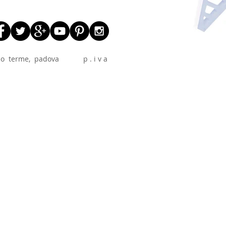
 abano terme, padova p . i v a