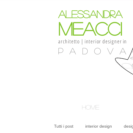
alessandra
meacci
architetto
|
interior
designer
in
Padova
HOME
Tutti i post
interior design
desi