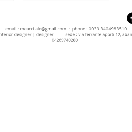
email :
meacci.ale@gmail.com
; phone : 0039 3404983510
| interior designer | designer sede : via ferrante aporti 12,
04269740280