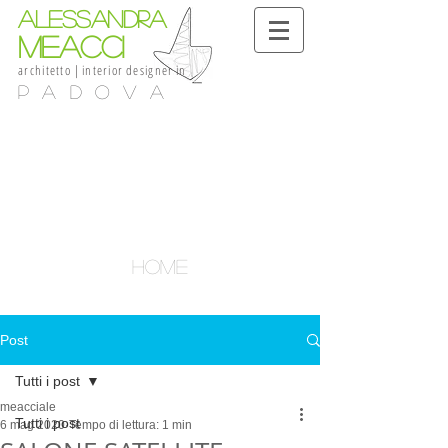
alessandra
meacci
architetto
|
interior
designer
in
Padova
home
Post
Tutti i post
meacciale
Tutti i post
6 mag 2020
Tempo di lettura: 1 min