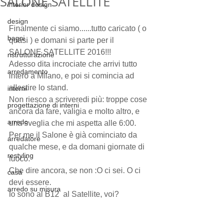
SALONE SATELLITE
interior design
design
Finalmente ci siamo......tutto caricato ( o 
bagni
quasi ) e domani si parte per il 
SALONE SATELLITE 2016!!!
ristrutturazione
Adesso dita incrociate che arrivi tutto 
arredamento
intero a Milano, e poi si comincia ad 
allestire lo stand.
interni
Non riesco a scriveredi più: troppe cose 
progettazione di interni
ancora da fare, valigia e molto altro, e 
arredo
una sveglia che mi aspetta alle 6:00. 
Per me il Salone è già cominciato da 
arredatore
qualche mese, e da domani giornate di 
restyling
fuoco.
Che dire ancora, se non :O ci sei. O ci 
casa
devi essere.
arredo su misura
Io sono al B12  al Satellite, voi?