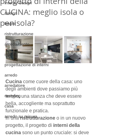
progetto di interni della
interior design
CUCINA: meglio isola o
design
penisola?
bagni
ristrutturazione
arredamento
interni
progettazione di interni
arredo
Cucina
 come cuore della casa: uno 
arredatore
degli ambienti dove passiamo più 
restyling
tempo, una stanza che deve essere 
bella, accogliente ma soprattutto 
casa
funzionale e pratica.
arredo su misura
In una 
ristrutturazione
 o in un nuovo 
progetto, il progetto di 
interni della 
cucina
 sono un punto cruciale: si deve 