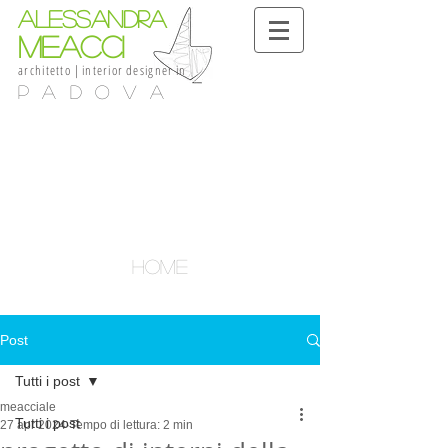
alessandra
meacci
architetto
|
interior
designer
in
Padova
home
Post
Tutti i post
meacciale
Tutti i post
27 apr 2024
Tempo di lettura: 2 min