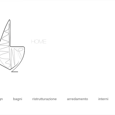
home
gn
bagni
ristrutturazione
arredamento
interni