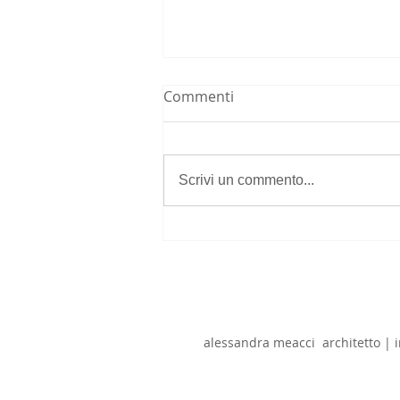
Commenti
Scrivi un commento...
RISTRUTTURARE CASA:
perchè scegliere la
consulenza di interni di un
architetto
alessandra meacci architetto 