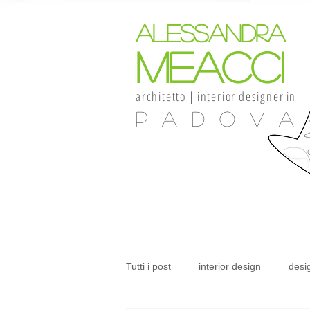
alessandra
meacci
architetto
|
interior
designer
in
Padova
Tutti i post
interior design
desi