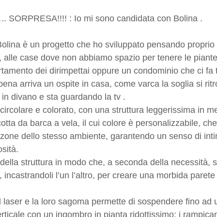
.. SORPRESA!!!! : Io mi sono candidata con Bolina .
 Bolina è un progetto che ho sviluppato pensando proprio 
, alle case dove non abbiamo spazio per tenere le piante,
tamento dei dirimpettai oppure un condominio che ci fa tr
na arriva un ospite in casa, come varca la soglia si ritr
 in divano e sta guardando la tv .
 circolare e colorato, con una struttura leggerissima in me
cotta da barca a vela, il cui colore è personalizzabile, ch
zone dello stesso ambiente, garantendo un senso di int
osità.
 della struttura in modo che, a seconda della necessità, 
 incastrandoli l’un l’altro, per creare una morbida parete
 al laser e la loro sagoma permette di sospendere fino ad u
rticale con un ingombro in pianta ridottissimo: i rampican