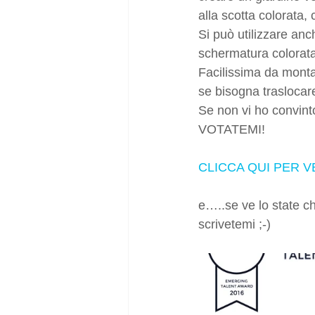
alla scotta colorata,
Si può utilizzare anc
schermatura colorata 
Facilissima da mont
se bisogna traslocar
Se non vi ho convint
VOTATEMI!
CLICCA QUI PER 
e…..se ve lo state c
scrivetemi ;-)