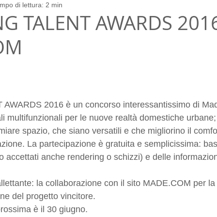
mpo di lettura: 2 min
ing
casa
arredo su misura
G TALENT AWARDS 2016
OM
WARDS 2016 è un concorso interessantissimo di Mad
ali multifunzionali per le nuove realtà domestiche urbane;
iare spazio, che siano versatili e che migliorino il comfor
tazione. La partecipazione è gratuita e semplicissima: bas
o accettati anche rendering o schizzi) e delle informazioni
allettante: la collaborazione con il sito MADE.COM per la
e del progetto vincitore.
ossima è il 30 giugno.