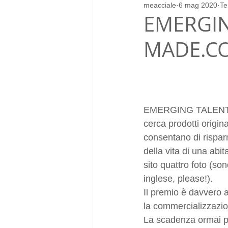
meacciale
6 mag 2020
Te
arredo
arredatore
restyl
EMERGIN
MADE.C
EMERGING TALENT A
cerca prodotti origin
consentano di risparm
della vita di una abi
sito quattro foto (son
inglese, please!).
Il premio è davvero 
la commercializzazion
La scadenza ormai pr