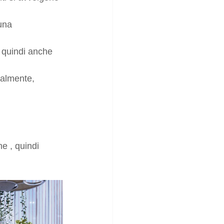
una 
 quindi anche 
ralmente, 
e , quindi 