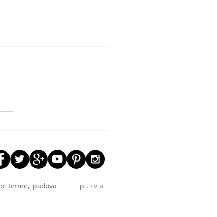
 effetto CARTA DA
TI
 abano terme, padova p . i v a