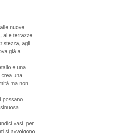
alle nuove 
 alle terrazze 
istezza, agli 
ova già a 
tallo e una 
e crea una 
imità ma non 
si possano 
 sinuosa 
ndici vasi, per 
ti si avvolgono 