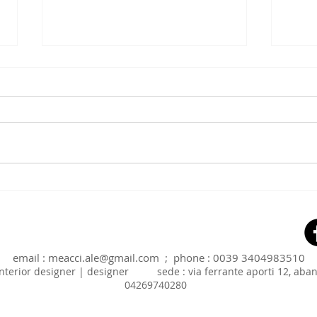
progetto di interni della
GRES
CUCINA: meglio isola o
PARA
penisola?
email :
meacci.ale@gmail.com
; phone : 0039 3404983510
| interior designer | designer sede : via ferrante aporti 12,
04269740280