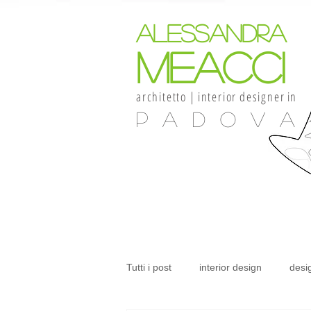
alessandra
meacci
architetto
|
interior
designer
in
Padova
Tutti i post
interior design
desi