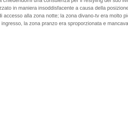
a chiedendomi una consulenza per il restyling del suo liv
zzato in maniera insoddisfacente a causa della posizione 
di accesso alla zona notte; la zona divano-tv era molto pi
di ingresso, la zona pranzo era sproporzionata e mancava 