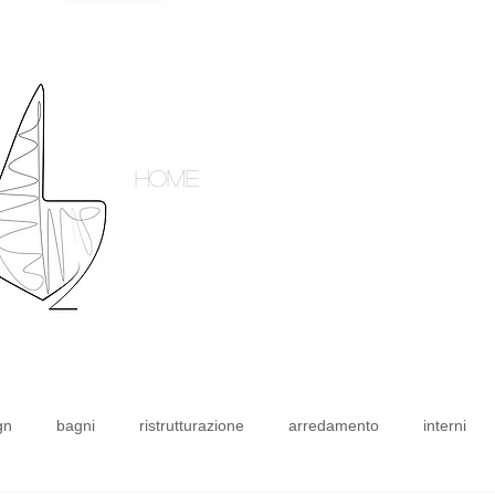
home
gn
bagni
ristrutturazione
arredamento
interni