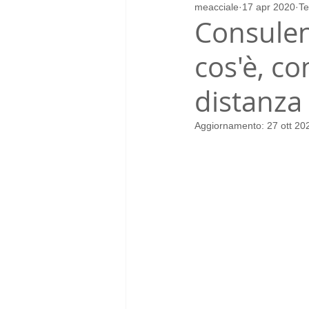
meacciale
17 apr 2020
Te
arredo
arredatore
restyl
Consulenz
cos'è, c
distanza
Aggiornamento:
27 ott 20