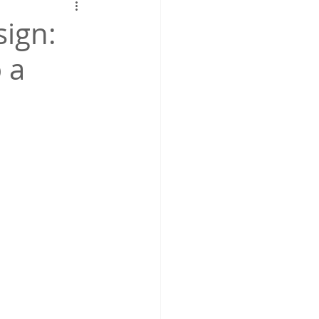
sign:
 a