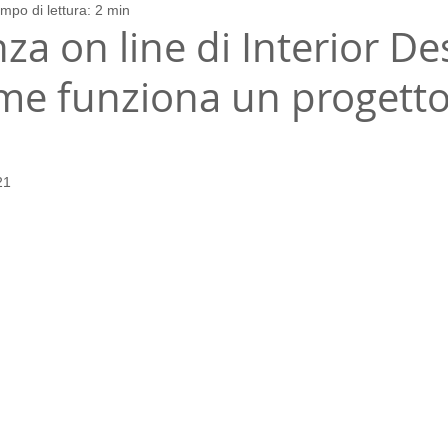
mpo di lettura: 2 min
ing
casa
arredo su misura
a on line di Interior De
ome funziona un progetto
21