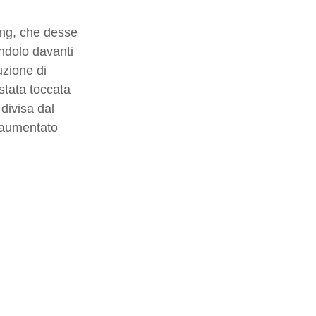
ving, che desse 
ndolo davanti 
uzione di 
stata toccata 
 divisa dal 
e aumentato 