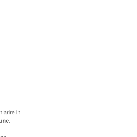
iarire in 
Line
.