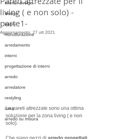
Pareti attrezzate per il
interior design
living ( e non solo) -
design
parte1-
bagni
Aggiornamento:
27 ott 2021
ristrutturazione
arredamento
interni
progettazione di interni
arredo
arredatore
restyling
Le pareti attrezzate sono una ottima 
casa
soluzione per la zona living ( e non 
arredo su misura
solo).
Che siano pezzi di
 arredo progettati 