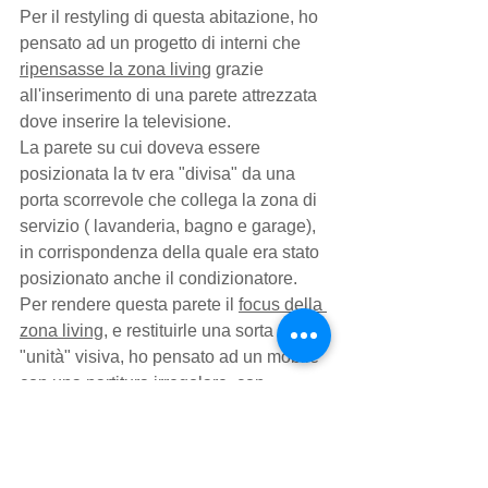
Per il restyling di questa abitazione, ho 
pensato ad un progetto di interni che 
ripensasse la zona living
 grazie 
all'inserimento di una parete attrezzata 
dove inserire la televisione.
La parete su cui doveva essere 
posizionata la tv era "divisa" da una 
porta scorrevole che collega la zona di 
servizio ( lavanderia, bagno e garage), 
in corrispondenza della quale era stato 
posizionato anche il condizionatore.
Per rendere questa parete il 
focus della 
zona living
, e restituirle una sorta di 
"unità" visiva, ho pensato ad un mobile 
con una 
partitura irregolare
, con 
montanti metallici color canna di fucile, 
in cui a diverse altezze sono inseriti 
pensili e mensole in legno spazzolato.
La colposizione estetica si completa 