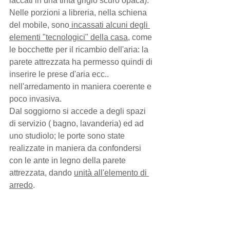
laccati in una tinta grigio scuro opaca). 
Nelle porzioni a libreria, nella schiena 
del mobile, sono
 incassati alcuni degli 
elementi "tecnologici" della casa
, come 
le bocchette per il ricambio dell'aria: la 
parete attrezzata ha permesso quindi di 
inserire le prese d'aria ecc.. 
nell'arredamento in maniera coerente e 
poco invasiva.
Dal soggiorno si accede a degli spazi 
di servizio ( bagno, lavanderia) ed ad 
uno studiolo; le porte sono state 
realizzate in maniera da confondersi 
con le ante in legno della parete 
attrezzata, dando 
unità all'elemento di 
arredo
.