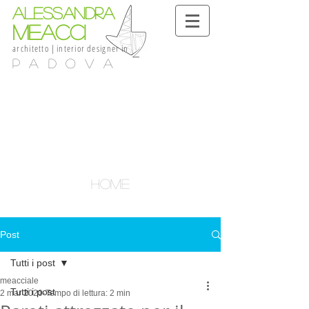
alessandra
meacci
architetto
|
interior
designer
in
Padova
home
Post
Tutti i post
meacciale
Tutti i post
2 mar 2020
Tempo di lettura: 2 min