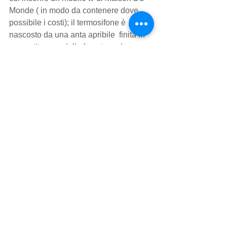
Monde ( in modo da contenere dove 
possibile i costi); il termosifone è 
nascosto da una anta apribile  finita in 
cementite, con delle fresature che 
creano un interessante inswerto nel 
disegno della parete e che permettono 
il passaggio dell'aria calda.
La parete si articola in una libreria a 
giorno creando un 
divisorio
 che dà 
intimità all'ingresso, senza però 
dividere nettamente gli spazi. 
La zona ingresso è dilatata visivamente 
da uno specchio che ho inserito nella 
parete in cartongesso, che, essendo di 
fianco alle porzioni a giorno che fanno 
traguardare lo sguardo verso la finestra 
del soggiorno, crea un effetto 
interessante.