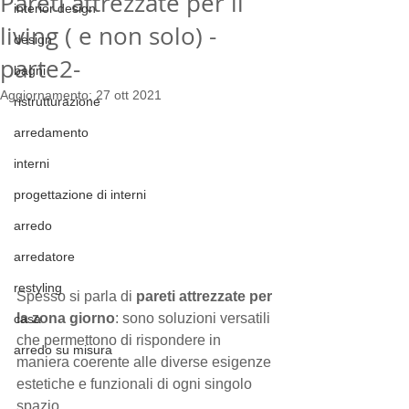
Pareti attrezzate per il
interior design
living ( e non solo) -
design
parte2-
bagni
Aggiornamento:
27 ott 2021
ristrutturazione
arredamento
interni
progettazione di interni
arredo
arredatore
restyling
Spesso si parla di 
pareti attrezzate per 
la zona giorno
: sono soluzioni versatili 
casa
che permettono di rispondere in 
arredo su misura
maniera coerente alle diverse esigenze 
estetiche e funzionali di ogni singolo 
spazio.