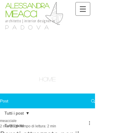
alessandra
meacci
architetto
|
interior
designer
in
Padova
home
Post
Tutti i post
meacciale
Tutti i post
2 mar 2020
Tempo di lettura: 2 min