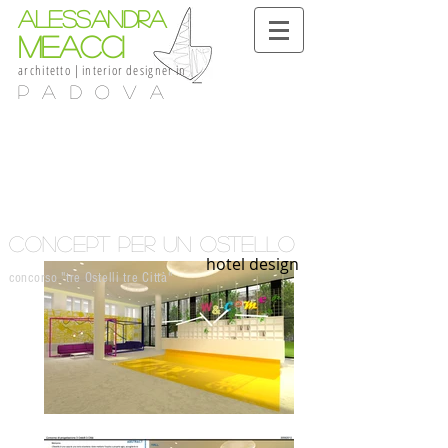
alessandra
meacci
architetto
|
interior
designer
in
Padova
concept per un ostello
hotel design
concorso "tre Ostelli tre Città"