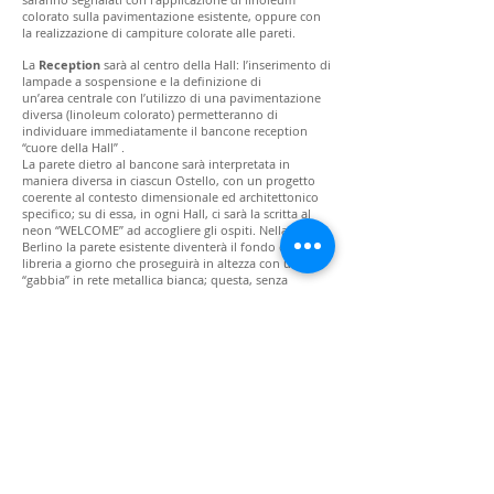
colorato sulla pavimentazione esistente, oppure con
la realizzazione di campiture colorate alle pareti.
La
Reception
sarà al centro della Hall: l’inserimento di
lampade a sospensione e la definizione di
un’area centrale con l’utilizzo di una pavimentazione
diversa (linoleum colorato) permetteranno di
individuare immediatamente il bancone reception
“cuore della Hall” .
La parete dietro al bancone sarà interpretata in
maniera diversa in ciascun Ostello, con un progetto
coerente al contesto dimensionale ed architettonico
specifico; su di essa, in ogni Hall, ci sarà la scritta al
neon “WELCOME” ad accogliere gli ospiti. Nella Hall di
Berlino la parete esistente diventerà il fondo di una
libreria a giorno che proseguirà in altezza con una
“gabbia” in rete metallica bianca; questa, senza
togliere luce all’ambiente, farà risaltare lo spazio del
bancone e servirà da supporto alla scritta al neon e ad
alcune piante rampicanti.
Alle diverse
funzioni secondarie
(zona
relax/divanetti, zona caffè/snak, postazioni internet,
bancomat, esposizione souvenir) saranno dedicati dei
volumi, delineati da tubolari colorati, che definiranno
tridimensionalmente degli spazi raccolti per
comunicare agli ospiti una sensazione di intimità e di
comfort (anche in ambienti dispersivi come la hall
dell’ostello di Berlino).