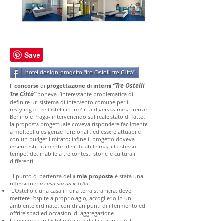
hotel design-progetto "tre Ostelli tre Città"
“Tre Ostelli
Il
concorso
di
progettazione di interni
Tre Città”
poneva l’interessante problematica di
definire un sistema di intervento comune per il
restyling di tre Ostelli in tre Città diversissime -Firenze,
Berlino e Praga- intervenendo sul reale stato di fatto;
la proposta progettuale doveva rispondere facilmente
a molteplici esigenze funzionali, ed essere attuabile
con un budget limitato; infine il progetto doveva
essere esteticamente identificabile ma, allo stesso
tempo, declinabile a tre contesti storici e culturali
differenti.
Il punto di partenza della
mia proposta
è stata una
riflessione
su cosa sia un ostello
.
L’Ostello è una casa in una terra straniera: deve
mettere l’ospite a proprio agio, accoglierlo in un
ambiente ordinato, con chiari punti di riferimento ed
offrire spazi ed occasioni di aggregazione.
Il soggiorno in Ostello è parte della vacanza: è il