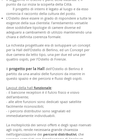
punto da cui inizia la scoperta della Città.
Il progetto di interni è legato al luogo e da esso
comincia il racconto della cultura del posto.
L’Ostello deve essere in grado di rispondere a tutte le
esigenze della sua clientela: l’arredamento versatile
deve soddisfare tipologie di camere diverse ed
adeguarsi a cambiamenti di utilizzo mantenendo una
chiara e definita coerenza formale.
La richiesta progettuale era di sviluppare un concept
per la Hall dell’Ostello di Berlino, ed un Concept per
due camera da letto tipo, una per due ed una per
quattro ospiti, per l’Ostello di Firenze.
progetto per la Hall
Il
dell’Ostello di Berlino è
partito da una analisi delle funzioni da inserire in
questo spazio e dei percorsi e flussi degli ospiti.
Layout della hall
funzionale
:
- il bancone reception è il fulcro fisico e visivo
dell’ambiente;
- alle altre funzioni sono dedicati spazi satellite
facilmente riconoscibili;
- i percorsi distributivi sono segnalati ed
immediatamente individuabili.
La molteplicità dei servizi offerti e degli spazi riservati
agli ospiti, rende necessaria grande chiarezza
nell’organizzazione dei
percorsi distributivi
, che
saranno segnalati con l’applicazione di linoleum